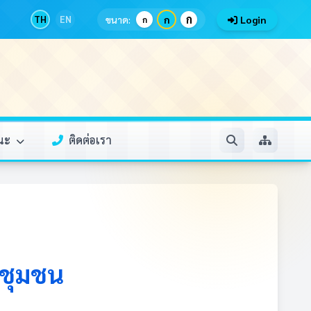
ก
TH
EN
ขนาด:
ก
Login
ก
รณะ
ติดต่อเรา
์ชุมชน