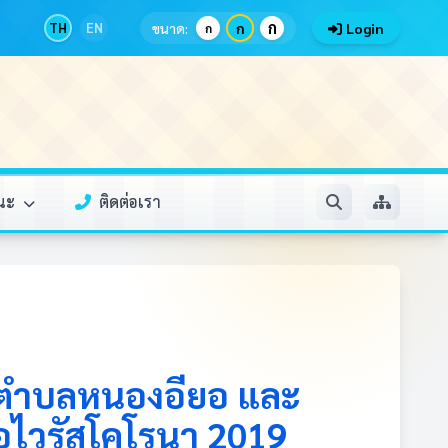
ก
TH
EN
ขนาด:
ก
Login
ก
รณะ
ติดต่อเรา
ตำบลหนองอียอ และ
อไวรัสโคโรนา 2019