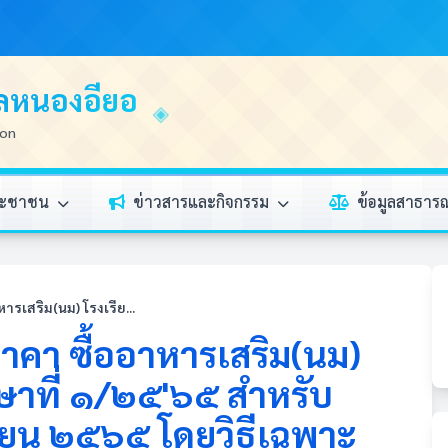
บลหนองอียอ
ion
ระชาชน
ข่าวสารและกิจกรรม
ข้อมูลสาธา
รเสริม(นม) โรงเรีย...
คา ซื้ออาหารเสริม(นม)
ษาที่ ๑/๒๕'๖๕ สำหรับ
ายน ๒๕๖๕ โดยวิธีเฉพาะ