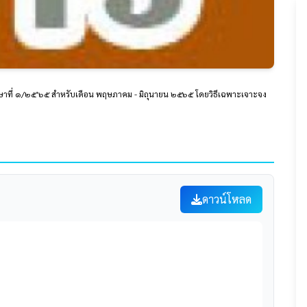
กษาที่ ๑/๒๕'๖๕ สำหรับเดือน พฤษภาคม - มิถุนายน ๒๕๖๕ โดยวิธีเฉพาะเจาะจง
ดาวน์โหลด