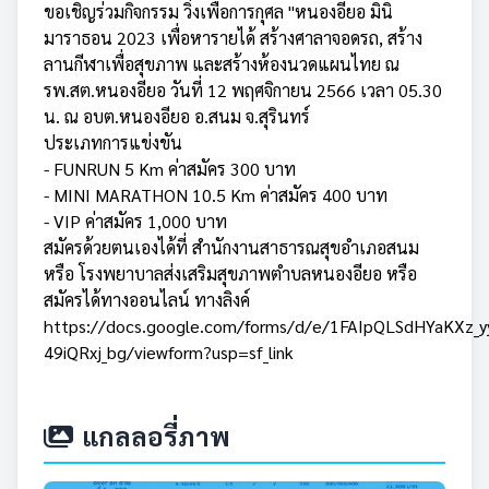
ขอเชิญร่วมกิจกรรม วิ่งเพื่อการกุศล "หนองอียอ มินิ
มาราธอน 2023 เพื่อหารายได้ สร้างศาลาจอดรถ, สร้าง
ลานกีฬาเพื่อสุขภาพ และสร้างห้องนวดแผนไทย ณ
รพ.สต.หนองอียอ วันที่ 12 พฤศจิกายน 2566 เวลา 05.30
น. ณ อบต.หนองอียอ อ.สนม จ.สุรินทร์
ประเภทการแข่งขัน
- FUNRUN 5 Km ค่าสมัคร 300 บาท
- MINI MARATHON 10.5 Km ค่าสมัคร 400 บาท
- VIP ค่าสมัคร 1,000 บาท
สมัครด้วยตนเองได้ที่ สำนักงานสาธารณสุขอำเภอสนม
หรือ โรงพยาบาลส่งเสริมสุขภาพตำบลหนองอียอ หรือ
สมัครได้ทางออนไลน์ ทางลิงค์
https://docs.google.com/forms/d/e/1FAIpQLSdHYaKXz_
49iQRxj_bg/viewform?usp=sf_link
แกลลอรี่ภาพ