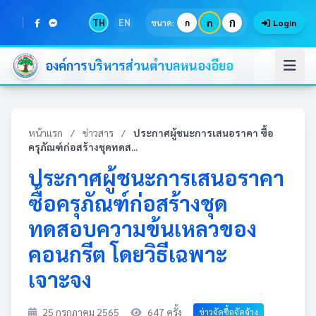
ก
TH
EN
ก
ขนาด:
ก
Login
องค์การบริหารส่วนตำบลหนองอียอ
หน้าแรก
/
ข่าวสาร
/
ประกาศผู้ชนะการเสนอราคา ซื้อ
ครุภัณฑ์ก่อสร้างชุดทดส...
ประกาศผู้ชนะการเสนอราคา
ซื้อครุภัณฑ์ก่อสร้างชุด
ทดสอบความข้นเหลวของ
คอนกรีต โดยวิธีเฉพาะ
เจาะจง
25 กรกฎาคม 2565
647 ครั้ง
ข่าวจัดซื้อจัดจ้าง