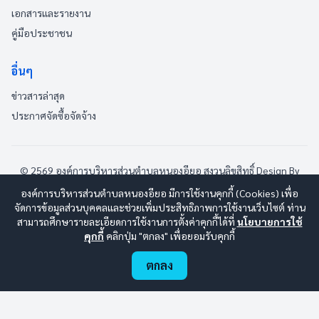
เอกสารและรายงาน
คู่มือประชาชน
อื่นๆ
ข่าวสารล่าสุด
ประกาศจัดซื้อจัดจ้าง
© 2569 องค์การบริหารส่วนตำบลหนองอียอ สงวนลิขสิทธิ์
Design By
www.esanwebdesign.com
องค์การบริหารส่วนตำบลหนองอียอ มีการใช้งานคุกกี้ (Cookies) เพื่อ
นโยบายการใช้งาน
|
นโยบายการคุ้มครองข้อมูลส่วนบุคคล
|
จัดการข้อมูลส่วนบุคคลและช่วยเพิ่มประสิทธิภาพการใช้งานเว็บไซต์ ท่าน
นโยบายการรักษาความปลอดภัยมั่นคงเว็บไซต์
|
แผนผังเว็บไซต์
สามารถศึกษารายละเอียดการใช้งานการตั้งค่าคุกกี้ได้ที่
นโยบายการใช้
คุกกี้
คลิกปุ่ม "ตกลง" เพื่อยอมรับคุกกี้
ออนไลน์:
5
ทั้งหมด:
103
(ดูสถิติทั้งหมด)
ตกลง