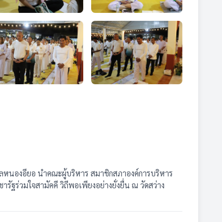
บลหนองอียอ นำคณะผู้บริหาร สมาชิกสภาองค์การบริหาร
่วมใจสามัคคี วิถีพอเพียงอย่างยั่งยื่น ณ วัดสว่าง