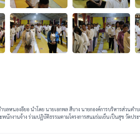
่วนตำบลหนองอียอ นำโดย นายเอกพล สีบาง นายกองค์การบริหารส่วนตำ
กงานจ้าง ร่วมปฏิบัติธรรมตามโครงการสนมร่มเย็นเป็นสุข วัดประชารัฐร