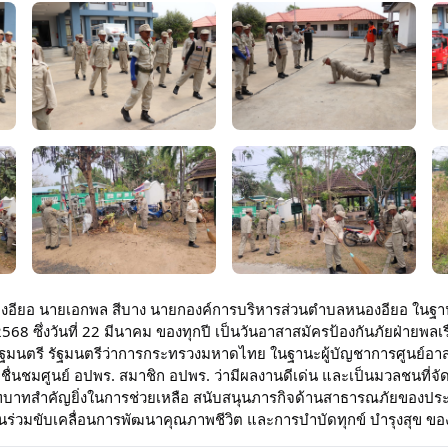
งอียอ นายเอกพล สีบาง นายกองค์การบริหารส่วนตำบลหนองอียอ ในฐานะผ
68 ซึ่งวันที่ 22 มีนาคม ของทุกปี เป็นวันอาสาสมัครป้องกันภัยฝ่ายพล
ฐมนตรี รัฐมนตรีว่าการกระทรวงมหาดไทย ในฐานะผู้บัญชาการศูนย์อาส
ชมศูนย์ อปพร. สมาชิก อปพร. ว่ามีผลงานดีเด่น และเป็นมวลชนที่จัดตั
ทบาทสำคัญยิ่งในการช่วยเหลือ สนับสนุนภารกิจด้านสาธารณภัยของป
ส่วนร่วมขับเคลื่อนการพัฒนาคุณภาพชีวิต และการบำบัดทุกข์ บำรุงสุข ข