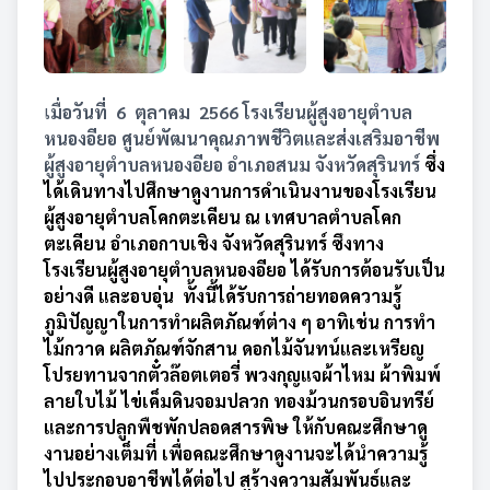
เ
มื่อวันที่ 6 ตุลาคม 2566 โรงเรียนผู้สูงอายุตำบล
หนองอียอ ศูนย์พัฒนาคุณภาพชีวิตและส่งเสริมอาชีพ
ผู้สูงอายุตำบลหนองอียอ อำเภอสนม จังหวัดสุรินทร์
ซึ่ง
ได้เดินทางไปศึกษาดูงานการดำเนินงานของโรงเรียน
ผู้สูงอายุตำบลโคกตะเคียน ณ เทศบาลตำบลโคก
ตะเคียน อำเภอกาบเชิง จังหวัดสุรินทร์ ซึงทาง
โรงเรียนผู้สูงอายุตำบลหนองอียอ ได้รับการต้อนรับเป็น
อย่างดี และอบอุ่น ทั้งนี้ได้รับการถ่ายทอดความรู้
ภูมิปัญญาในการทำผลิตภัณฑ์ต่าง ๆ อาทิเช่น การทำ
ไม้กวาด ผลิตภัณฑ์จักสาน ดอกไม้จันทน์และเหรียญ
โปรยทานจากตั๋วล๊อตเตอรี่ พวงกุญแจผ้าไหม ผ้าพิมพ์
ลายใบไม้ ไข่เค็มดินจอมปลวก ทองม้วนกรอบอินทรีย์
และการปลูกพืชพักปลอดสารพิษ ให้กับคณะศึกษาดู
งานอย่างเต็มที่ เพื่อคณะศึกษาดูงานจะได้นำความรู้
ไปประกอบอาชีพได้ต่อไป สร้างความสัมพันธ์และ