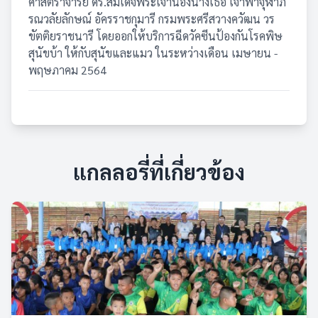
ศาสตราจารย์ ดร.สมเด็จพระเจ้าน้องนางเธอ เจ้าฟ้าจุฬาภ
รณวลัยลักษณ์ อัครราชกุมารี กรมพระศรีสวางควัฒน วร
ขัตติยราชนารี โดยออกให้บริการฉีดวัคซีนป้องกันโรคพิษ
สุนัขบ้า ให้กับสุนัขและแมว ในระหว่างเดือน เมษายน -
พฤษภาคม 2564
แกลลอรี่ที่เกี่ยวข้อง