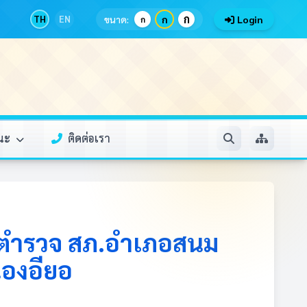
ก
TH
EN
ขนาด:
ก
Login
ก
รณะ
ติดต่อเรา
ที่ตำรวจ สภ.อำเภอสนม
นองอียอ